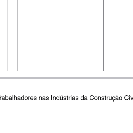
abalhadores nas Indústrias da Construção Civi
 - Cidade Baixa - Porto Alegre/ RS -
Telefones:
(51) 3073.8100 
PEDIENTE: De 2ª a 6ª feira, das 8h às 12h e das 13h às 17h
Diga-me com quem
Trab