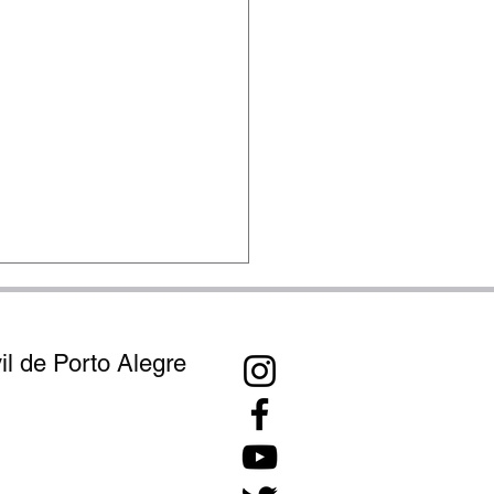
l de Porto Alegre
ou 3017-4547
alhador, confira a