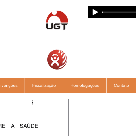
nvenções
Fiscalização
Homologações
Contato
RE A SAÚDE 