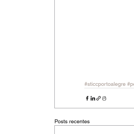
#sticcportoalegre
#p
Posts recentes