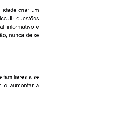
idade criar um 
cutir questões 
 informativo é 
o, nunca deixe 
 familiares a se 
m e aumentar a 