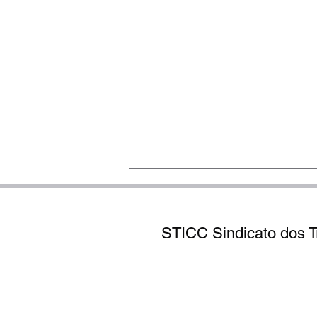
STICC Sindicato dos Tr
Rua Olavo Bilac, 15
STICC Reconhece
​EX