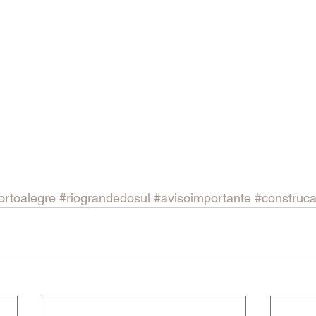
ortoalegre
#riograndedosul
#avisoimportante
#construca