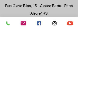
Rua Olavo Bilac, 15 - Cidade Baixa - Porto
Alegre/ RS
Telefone:
(51) 3073.8
100 ou
51 3017-4547
RH:
rh@sticc.or
g.br
Fiscalização:
fiscalizacao
@sticc.org.br
Homologação:
homologaca
o@sticc.org.br
Cobrança:
cobranca@s
ticc.org.br
STICC Sindicato dos
Trabalhadores nas Indústrias da
Construção Civil de Porto Alegre
Rua Olavo Bilac, 15 - Cidade Baixa - Porto
Alegre/ RS -
Telefones:
(51) 3073.8100
ou
3017-4547