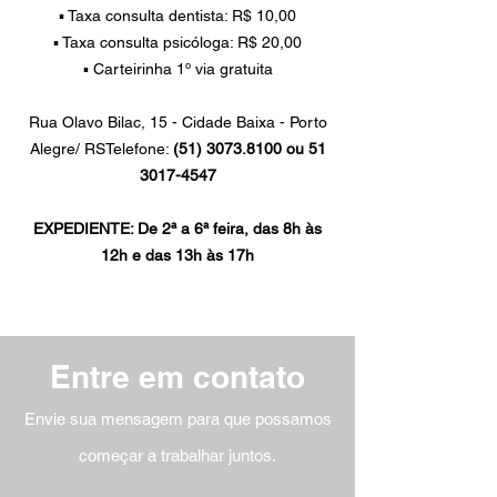
▪ Taxa consulta dentista: R$ 10,00
▪ Taxa consulta psicóloga: R$ 20,00
▪ Carteirinha 1º via gratuita
Rua Olavo Bilac, 15 - Cidade Baixa - Porto
Alegre/ RSTelefone:
(51) 3073.8100
ou
51
3017-4547
EXPEDIENTE: De 2ª a 6ª feira, das 8h às
12h e das 13h às 17h
​Entre em contato
Envie sua mensagem para que possamos
começar a trabalhar juntos.