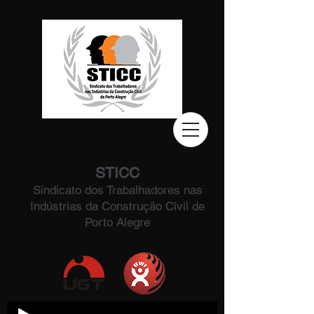
STICC
Sindicato dos Trabalhadores nas
Indústrias da Construção Civil de
Porto Alegre