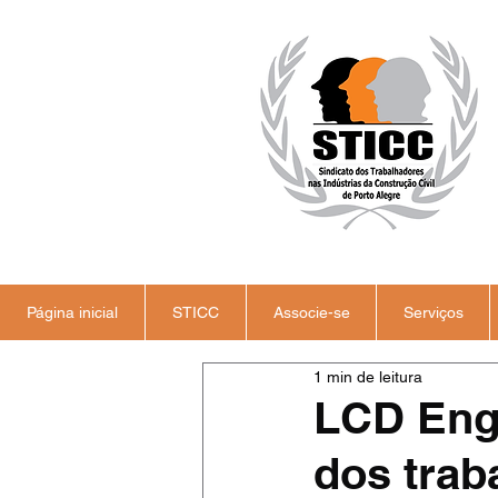
Página inicial
STICC
Associe-se
Serviços
1 min de leitura
LCD Enge
dos trab