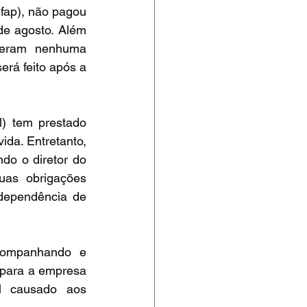
fap), não pagou 
de agosto. Além 
beram nenhuma 
rá feito após a 
) tem prestado 
ida. Entretanto, 
o o diretor do 
as obrigações 
dependência de 
companhando e 
para a empresa 
 causado aos 