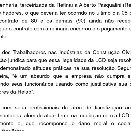
aria, terceirizada da Refinaria Alberto Pasqualini (Re
alhadores, o que deveria ter ocorrido no último dia 08 
o contrato de 80 e os demais (90) ainda não rece
ue o contrato com a refinaria encerrou e o pagamento se
nte.
dos Trabalhadores nas Indústrias da Construção Civil
ão jurídica para que essa ilegalidade da LCD seja resolv
emonstrado atitudes práticas na sua resolução. Segund
ereira, “é um absurdo que a empresa não cumpra su
zando seus funcionários usando como justificativa sua 
ores da Refap”.
com seus profissionais da área de fiscalização a
sentados, além de atuar firme na mediação com a LCD 
amento e, que recompense o dano moral e social