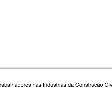
abalhadores nas Indústrias da Construção Civi
 - Cidade Baixa - Porto Alegre/ RS -
Telefones:
(51) 3073.8100 
Avis
PEDIENTE: De 2ª a 6ª feira, das 8h às 12h e das 13h às 17h
Trabalhador, confira a