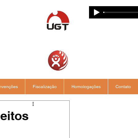
nvenções
Fiscalização
Homologações
Contato
eitos