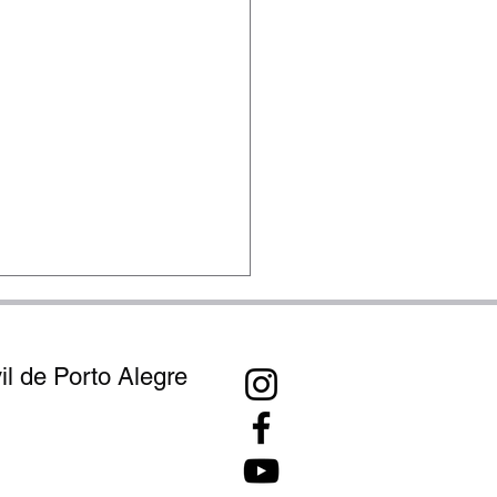
l de Porto Alegre
ou 3017-4547
o importante!