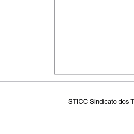
STICC Sindicato dos Tr
Rua Olavo Bilac, 15
​EX
Diga-me com quem