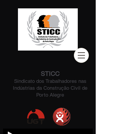
STICC
Sindicato dos Trabalhadores nas
Indústrias da Construção Civil de
Porto Alegre