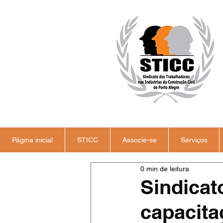
Página inicial
STICC
Associe-se
Serviços
0 min de leitura
Sindicat
capacita