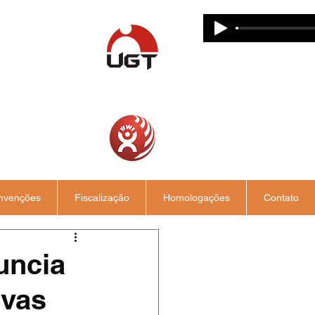
nvenções
Fiscalização
Homologações
Contato
uncia
ovas