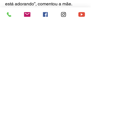
está adorando”, comentou a mãe.
Fonte: 
https://www.correiodopovo.com.br/
Na Mídia
Ver tudo
Posts recentes