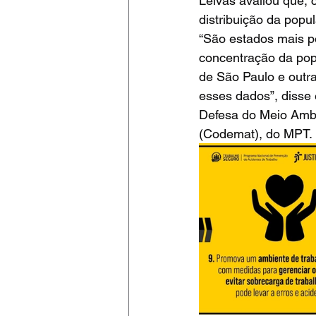
Leivas avaliou que,
distribuição da pop
“São estados mais p
concentração da pop
de São Paulo e outr
esses dados”, disse
Defesa do Meio Ambi
(Codemat), do MPT.