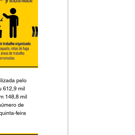
lizada pelo 
u 612,9 mil 
em 148,8 mil 
 número de 
uinta-feira 