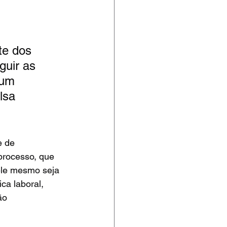
te dos 
guir as 
 um 
lsa 
e de 
processo, que 
ele mesmo seja 
ca laboral, 
ão 