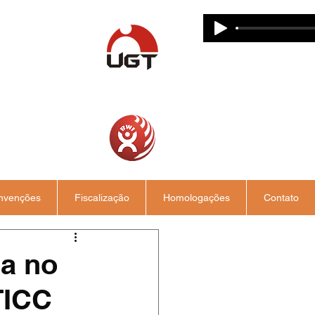
nvenções
Fiscalização
Homologações
Contato
a no
TICC