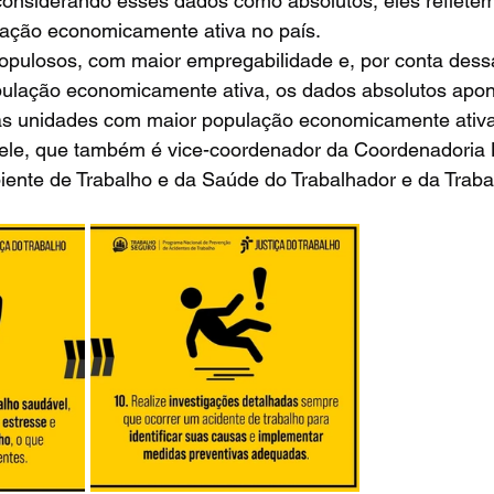
 considerando esses dados como absolutos, eles reflete
ulação economicamente ativa no país.
opulosos, com maior empregabilidade e, por conta dess
ulação economicamente ativa, os dados absolutos apon
as unidades com maior população economicamente ativ
 ele, que também é vice-coordenador da Coordenadoria 
ente de Trabalho e da Saúde do Trabalhador e da Traba