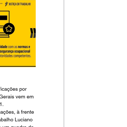
ficações por 
 Gerais vem em 
1.
ações, à frente 
abalho Luciano 