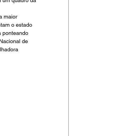
m um quadro da 
a maior 
tam o estado 
a ponteando 
Nacional de 
lhadora 