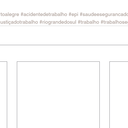
rtoalegre
#acidentedetrabalho
#epi
#saudeesegurancado
justiçadotrabalho
#riograndedosul
#trabalho
#trabalhose