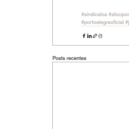
#sindicatos
#sticcpo
#portoalegreoficial
#
Posts recentes